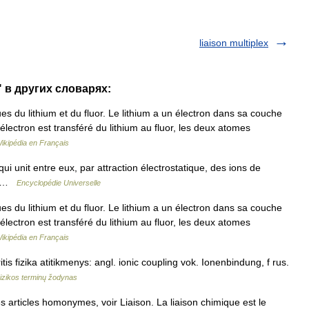
liaison multiplex
" в других словарях:
s du lithium et du fluor. Le lithium a un électron dans sa couche
 électron est transféré du lithium au fluor, les deux atomes
ikipédia en Français
ui unit entre eux, par attraction électrostatique, des ions de
es …
Encyclopédie Universelle
s du lithium et du fluor. Le lithium a un électron dans sa couche
 électron est transféré du lithium au fluor, les deux atomes
ikipédia en Français
tis fizika atitikmenys: angl. ionic coupling vok. Ionenbindung, f rus.
izikos terminų žodynas
 articles homonymes, voir Liaison. La liaison chimique est le