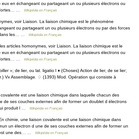
 eux en échangeant ou partageant un ou plusieurs électrons ou
ns fortes… …
Wikipédia en Français
ymes, voir Liaison. La liaison chimique est le phénomène
angeant ou partageant un ou plusieurs électrons ou par des forces
ent dans les… …
Wikipédia en Français
s articles homonymes, voir Liaison. La liaison chimique est le
 eux en échangeant ou partageant un ou plusieurs électrons ou
ns fortes… …
Wikipédia en Français
iller »; de lier, ou lat. ligatio I ♦ (Choses) Action de lier, de se lier;
énér.) Vx Assemblage. ♢ (1393) Mod. Opération qui consiste à
 covalente est une liaison chimique dans laquelle chacun des
 de ses couches externes afin de former un doublet d électrons
qui produit l …
Wikipédia en Français
n chimie, une liaison covalente est une liaison chimique dans
mun un électron d une de ses couches externes afin de former un
 C est une des… …
Wikipédia en Français