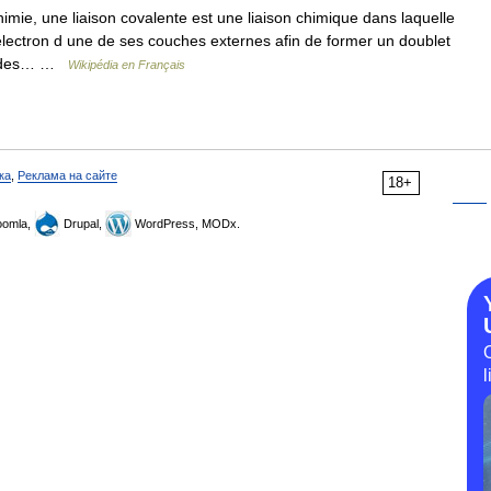
mie, une liaison covalente est une liaison chimique dans laquelle
ectron d une de ses couches externes afin de former un doublet
une des… …
Wikipédia en Français
ка
,
Реклама на сайте
18+
omla,
Drupal,
WordPress, MODx.