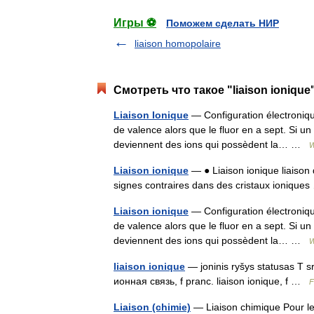
Игры ⚽
Поможем сделать НИР
liaison homopolaire
Смотреть что такое "liaison ionique
Liaison Ionique
— Configuration électronique
de valence alors que le fluor en a sept. Si un
deviennent des ions qui possèdent la… …
W
Liaison ionique
— ● Liaison ionique liaison q
signes contraires dans des cristaux ioniqu
Liaison ionique
— Configuration électronique
de valence alors que le fluor en a sept. Si un
deviennent des ions qui possèdent la… …
W
liaison ionique
— joninis ryšys statusas T sri
ионная связь, f pranc. liaison ionique, f …
F
Liaison (chimie)
— Liaison chimique Pour les