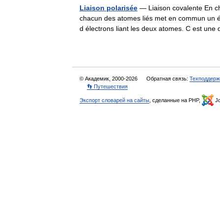
Liaison polarisée
— Liaison covalente En chi
chacun des atomes liés met en commun un él
d électrons liant les deux atomes. C est 
© Академик, 2000-2026
Обратная связь:
Техподдерж
👣 Путешествия
Экспорт словарей на сайты
, сделанные на PHP,
Jo