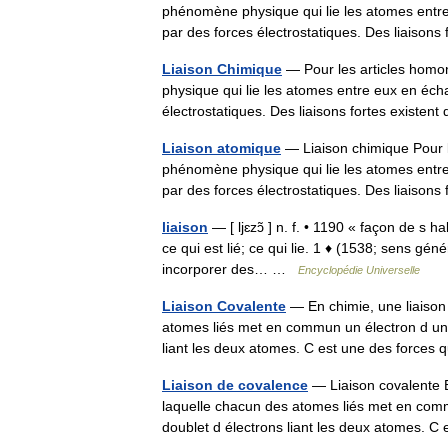
phénomène physique qui lie les atomes entre
par des forces électrostatiques. Des liaiso
Liaison Chimique
— Pour les articles homon
physique qui lie les atomes entre eux en éch
électrostatiques. Des liaisons fortes exist
Liaison atomique
— Liaison chimique Pour le
phénomène physique qui lie les atomes entre
par des forces électrostatiques. Des liaiso
liaison
— [ ljɛzɔ̃ ] n. f. • 1190 « façon de s hab
ce qui est lié; ce qui lie. 1 ♦ (1538; sens g
incorporer des… …
Encyclopédie Universelle
Liaison Covalente
— En chimie, une liaison
atomes liés met en commun un électron d une
liant les deux atomes. C est une des forces 
Liaison de covalence
— Liaison covalente E
laquelle chacun des atomes liés met en com
doublet d électrons liant les deux atomes.