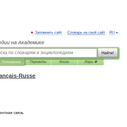
Запомнить сайт
Словарь на свой сайт
RU
едии на Академике
Найти!
Толкования
Переводы
Книги
Игры ⚽
rançais-Russe
ентная
связь