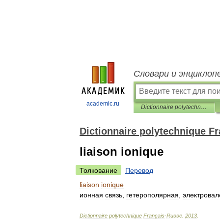
Словари и энциклоп
academic.ru
Dictionnaire polytechnique Français-Russe
Dictionnaire polytechnique F
liaison ionique
Толкование
Перевод
liaison
ionique
ионная
связь
,
гетерополярная
,
электровал
Dictionnaire
polytechnique
Français
-
Russe
.
2013
.